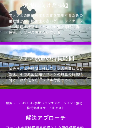
実現に向けた課題
ファンとの関係強化と深化を実現するための
柔軟性があり拡張性の高いゲーミフィケーシ
ョン環境を構築するために必要な専門知識、
技術、リソース等を欠いている。
ファン熱量の持続時間
試合日、試合時間以外はファンの熱量は冷め
気味。その原因は短いファンの熱量の持続時
間と、断片化さたデジタル行動である。
横浜市｜PLAY LEAP提携 ファンエンゲージメント強化｜
株式会社スマートキャスト
解決アプローチ
ファンとの常時接続を前提とした関係構築を軸