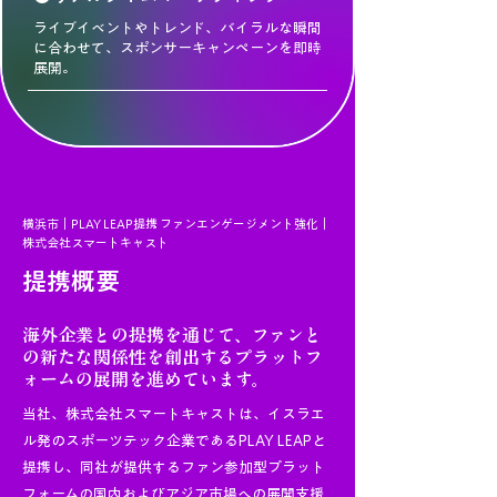
ライブイベントやトレンド、バイラルな瞬間
に合わせて、スポンサーキャンペーンを即時
展開。
横浜市｜PLAY LEAP提携 ファンエンゲージメント強化｜
株式会社スマートキャスト
提携概要
海外企業との提携を通じて、ファンと
の新たな関係性を創出するプラットフ
ォームの展開を進めています。
当社、株式会社スマートキャストは、イスラエ
ル発のスポーツテック企業であるPLAY LEAPと
提携し、同社が提供するファン参加型プラット
フォームの国内およびアジア市場への展開支援