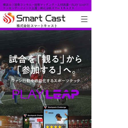
横浜市｜技術コンサル・技術マッチング・人材派遣・PLAY LEAPフ
ァンエンゲージメント支援｜株式会社スマートキャスト
株式会社スマートキャスト
試合
を
「観る
」
か
ら
「参加
す
る
」
へ
。
ファ
ン行動を収益化
する
スポーツ
テ
ッ
ク