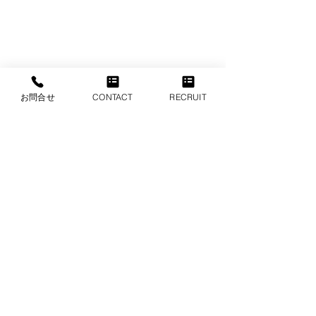
お問合せ
CONTACT
RECRUIT
スマートキャスト、イスラエルの
コメント
最先端スポーツテック企業
「PLAY LEAP」と国内独占パート
日本のスポーツ界へ「365日持続する
コメントを追加…
ファンエンゲージメント＆ 新たなデ
ナーシップ契約を締結
ジタル収益モデル」 ２０２６年５月
２５日 株式会社スマートキャスト 株
式会社スマートキャスト（本社：神奈
川県横浜市、以下 スマートキャス
ト）は本日、ゲーム要素を取り入れた
次世代型ファンエンゲージメント＆マ
ネタイズプラットフォームを展開する