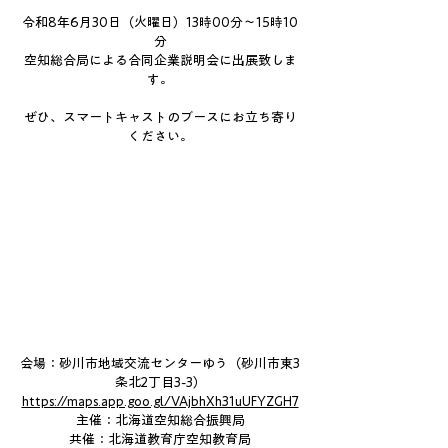
令和8年6月30日（火曜日）13時00分～15時10
分
空知総合局による合同企業説明会に出展致しま
す。
ぜひ、スマートキャストのブースにお立ち寄り
ください。
会場：砂川市地域交流センターゆう（砂川市東3
条北2丁目3-3）
https://maps.app.goo.gl/VAjbhXh31uUFYZGH7
主催：北海道空知総合振興局
共催：北海道教育庁空知教育局